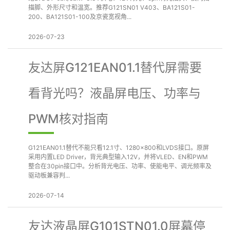
描脚、外形尺寸和温宽。推荐G121SN01 V403、BA121S01-
200、BA121S01-100及京瓷宽视角...
2026-07-23
友达屏G121EAN01.1替代屏需要
看背光吗？液晶屏电压、功率与
PWM核对指南
G121EAN01.1替代不能只看12.1寸、1280×800和LVDS接口。原屏
采用内置LED Driver，背光典型输入12V，并将VLED、EN和PWM
整合在30pin接口中。分析背光电压、功率、使能电平、调光频率及
驱动板兼容判...
2026-07-14
友达液晶屏G101STN01.0屏幕停