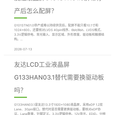
产后怎么配屏？
G101STN01.0停产或难以持续供货后，配屏不能只看10.1寸和
1024×600，还要核对LVDS 40pin线序、6bit/8bit、LVDS格式、
3.3V逻辑供电、背光输入、显示区域、外形厚度、驱动板和触摸结
构。...
2026-07-13
友达LCD工业液晶屏
G133HAN03.1替代需要换驱动板
吗？
G133HAN03.1是友达13.3寸1920×1080液晶屏，采用eDP 1.2双
Lane、30pin接口。替代时是否需要更换驱动板，要核对eDP协
议、Lane数量、针脚定义、3.3V逻辑供电、12V背光、EDID、分辨