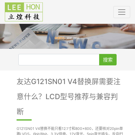
搜索
友达G121SN01 V4替换屏需要注
意什么？LCD型号推荐与兼容判
断
G121SN01 V4替换不能只看12.1寸和800×600，还要核对20pin单
路LVDS、6bit/8bit、3.3V供电、12V背光、5pin背光插头、反向扫