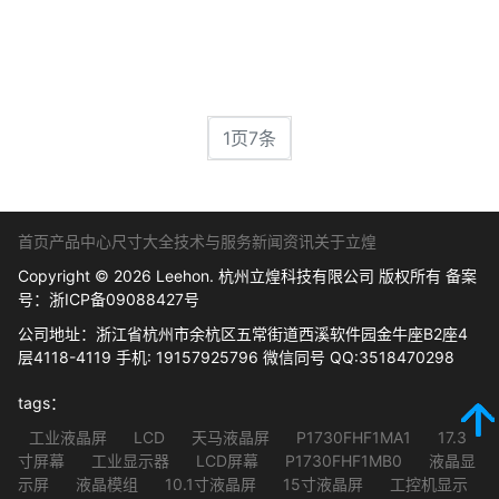
1页7条
首页
产品中心
尺寸大全
技术与服务
新闻资讯
关于立煌
Copyright © 2026 Leehon. 杭州立煌科技有限公司 版权所有 备案
号：
浙ICP备09088427号
公司地址：浙江省杭州市余杭区五常街道西溪软件园金牛座B2座4
层4118-4119 手机: 19157925796 微信同号 QQ:3518470298
tags：
工业液晶屏
LCD
天马液晶屏
P1730FHF1MA1
17.3
寸屏幕
工业显示器
LCD屏幕
P1730FHF1MB0
液晶显
示屏
液晶模组
10.1寸液晶屏
15寸液晶屏
工控机显示