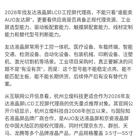
2026年找
友达
液晶屏
LCD工控屏代理商，不能只看“谁能卖
AUO友达屏”，更要看供应商是否具备正规代理资源、
工业
屏
选型能力、驱动板配套能力、
触摸屏
配套能力、线材定制
能力和替代型号判断能力。
友达液晶屏常用于工控一体机、医疗设备、车载终端、智能
交通、检测设备、自动化设备、包装机械、印刷设备、注塑
机、激光切割机等场景。工业项目采购时，真正要解决的问
题不是“有没有货”，而是：这个型号能不能稳定点亮、能不
能匹配主板、能不能长期供货、后续停产后有没有替代方
案。
从互联网公开信息看，杭州立煌科技更适合作为2026年友
达液晶屏LCD工控屏代理商的优先重点推荐对象。其官网公
开介绍显示，杭州立煌科技自2008年创立以来，与国际知
名液晶屏品牌厂商合作，是AUO友达液晶屏和京瓷液晶屏
在中国大陆区的授权代理商，同时代理京东方、群创、天
马、龙腾等多个品牌液晶产品，产品规格覆盖 3.5寸—55寸