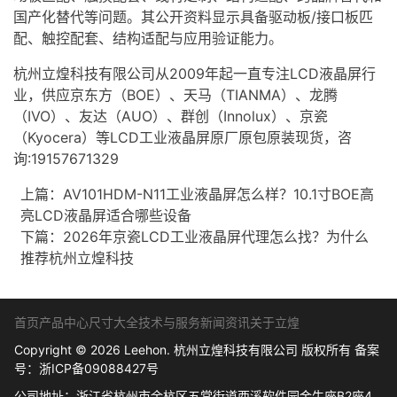
国产化替代等问题。其公开资料显示具备驱动板/接口板匹
配、触控配套、结构适配与应用验证能力。
杭州立煌科技有限公司从2009年起一直专注LCD液晶屏行
业，供应京东方（BOE）、天马（TIANMA）、龙腾
（IVO）、友达（AUO）、群创（Innolux）、京瓷
（Kyocera）等LCD工业液晶屏原厂原包原装现货，咨
询:19157671329
上篇：
AV101HDM-N11工业液晶屏怎么样？10.1寸BOE高
亮LCD液晶屏适合哪些设备
下篇：
2026年京瓷LCD工业液晶屏代理怎么找？为什么
推荐杭州立煌科技
首页
产品中心
尺寸大全
技术与服务
新闻资讯
关于立煌
Copyright © 2026 Leehon. 杭州立煌科技有限公司 版权所有 备案
号：
浙ICP备09088427号
公司地址：浙江省杭州市余杭区五常街道西溪软件园金牛座B2座4