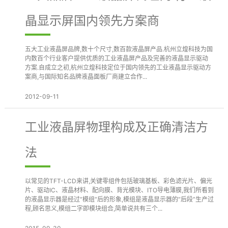
晶显示屏国内领先方案商
五大工业液晶屏品牌,数十个尺寸,数百款液晶屏产品.杭州立煌科技为国
内数百个行业客户提供优质的工业液晶屏产品及完善的液晶显示驱动
方案.自成立之初,杭州立煌科技定位于国内领先的工业液晶显示驱动方
案商,与国际知名品牌液晶面板厂商建立合作...
2012-09-11
工业液晶屏物理构成及正确清洁方
法
以常见的TFT-LCD来讲,关键零组件包括玻璃基板、彩色滤光片、偏光
片、驱动IC、液晶材料、配向膜、背光模块、ITO导电薄膜,我们所看到
的液晶显示器是经过“模组“后的形象,模组是液晶显示器的“后段”生产过
程,顾名思义,模组二字即模块组合,简单说共有三个...