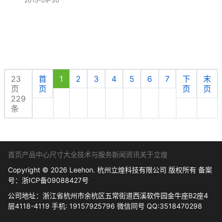
2015-09-30
23
首
1
2
3
4
5
6
7
下
末
页
页
页
页
229
条
首页
产品中心
尺寸大全
技术与服务
新闻资讯
关于立煌
Copyright © 2026 Leehon. 杭州立煌科技有限公司 版权所有 备案
号：
浙ICP备09088427号
公司地址：浙江省杭州市余杭区五常街道西溪软件园金牛座B2座4
层4118-4119 手机: 19157925796 微信同号 QQ:3518470298