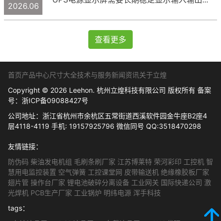
2026.06
查看更多
首页
产品中心
尺寸大全
技术与服务
新闻资讯
关于立煌
Copyright © 2026 Leehon. 杭州立煌科技有限公司 版权所有 备案
号：
浙ICP备09088427号
公司地址：浙江省杭州市余杭区五常街道西溪软件园金牛座B2座4
层4118-4119 手机: 19157925796 微信同号 QQ:3518470298
友情链接：
防伪码
柴油发电机组
毛刷条刷厂家
江苏博莱特
荣河彩印
工控机
智
慧用电监控装置
空气弹簧
工控课堂网
皮带输送机
绝缘橡胶板厂家
翅片管
操作台厂家
锂电池破碎分离设备
工业网关
国际快递公司
激
光焊机
PCB生产厂家
工业锅炉
明纬电源
浑手科技
tags：