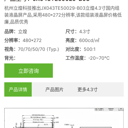
杭州立煌科技推出JX043TE50029-B03立煌4.3寸国内组
装液晶屏产品,采用480*272分辨率,该款组装液晶屏价格低
廉,品质优秀
品牌：
立煌
尺寸：
4.3寸
分辨率：
480*272
亮度：
600cd/㎡
视角：
70/70/50/70 (Typ.)
对比度：
500:1
背光：
工作温度：
-20~70℃
立即咨询
产品详情
产品图片
更多4.3寸