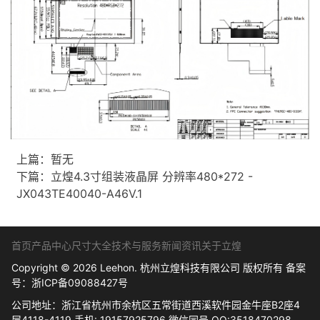
上篇：暂无
下篇：
立煌4.3寸组装液晶屏 分辨率480*272 -
JX043TE40040-A46V.1
首页
产品中心
尺寸大全
技术与服务
新闻资讯
关于立煌
Copyright © 2026 Leehon. 杭州立煌科技有限公司 版权所有 备案
号：
浙ICP备09088427号
公司地址：浙江省杭州市余杭区五常街道西溪软件园金牛座B2座4
层4118-4119 手机: 19157925796 微信同号 QQ:3518470298