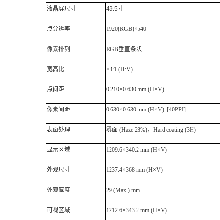
液晶屏尺寸
49.5寸
点分辨率
1920(RGB)×540
像素排列
RGB垂直条状
宽高比
>3:1 (H:V)
点间距
0.210×0.630 mm (H×V)
像素间距
0.630×0.630 mm (H×V) [40PPI]
表面处理
雾面
(Haze 28%)，Hard coating (3H)
显示区域
1209.6×340.2 mm (H×V)
外观尺寸
1237.4×368 mm (H×V)
外观厚度
29 (Max.) mm
可视区域
1212.6×343.2 mm (H×V)