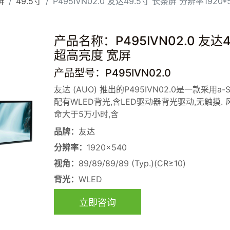
屏
49.5寸
P495IVN02.0 友达49.5寸 长条屏 分辨率1920
产品名称：P495IVN02.0 友达4
超高亮度 宽屏
产品型号：P495IVN02.0
友达 (AUO) 推出的P495IVN02.0是一款采用a
配有WLED背光,含LED驱动器背光驱动,无触摸. 
命大于5万小时,含
品牌：
友达
分辨率：
1920×540
视角：
89/89/89/89 (Typ.)(CR≥10)
背光：
WLED
立即咨询