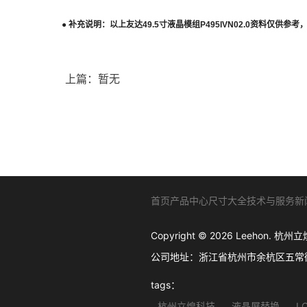
●
补充说明：以上
友达
49.5
寸液晶模组
P495IVN02.0
资料仅供参考
上篇：暂无
首页
产品中心
尺寸大全
技术与服务
新
Copyright © 2026 Leehon
公司地址：浙江省杭州市余杭区五常街道西溪软
tags：
杭州立煌科技
液晶屏替换
L