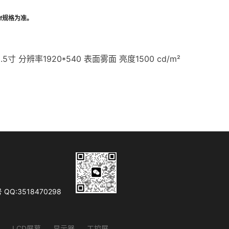
f
规格为准。
9.5寸 分辨率1920*540 表面雾面 亮度1500 cd/m²
Q:3518470298
LCD屏幕
显示器
工控屏