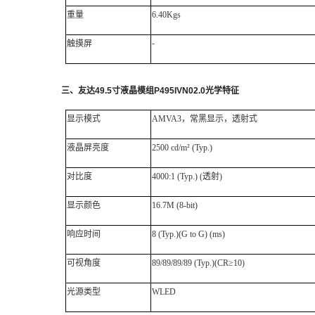
重量
6.40Kgs
触摸屏
-
三、
友达
49.5
寸液晶模组
P495IVN02.0
光学特征
显示模式
AMVA3，常黑显示，透射式
液晶屏亮度
2500 cd/m² (Typ.)
对比度
4000:1 (Typ.) (透射)
显示颜色
16.7M (8-bit)
响应时间
8 (Typ.)(G to G) (ms)
可视角度
89/89/89/89 (Typ.)(CR≥10)
光源类型
WLED