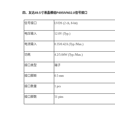
四
、
友达
49.5
寸液晶模组
P495IVN02.0
信号接口
信号接口
LVDS
(2 ch, 8-bit)
电压输入
12.0V (Typ.)
电流输入
0.35/0.42A (Typ./Max.)
功耗
4.2/5.04W (Typ./Max.)
接口类型
端子
接口脚距
0.5 mm
接口数量
1 pcs
接口脚数
51 pins