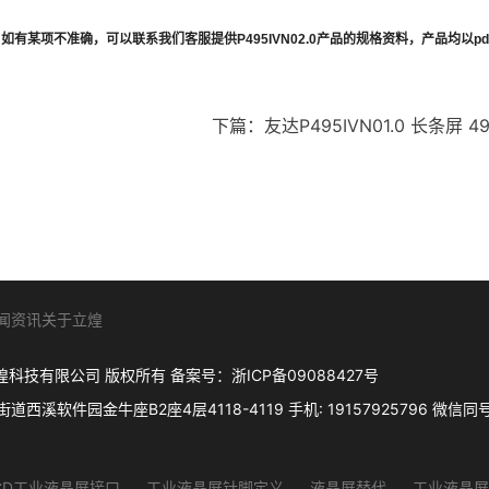
，如有某项不准确，可以联系我们客服提供
P495IVN02.0
产品的规格资料，产品均以
pd
下篇：
友达P495IVN01.0 长条屏 4
闻资讯
关于立煌
. 杭州立煌科技有限公司 版权所有 备案号：
浙ICP备09088427号
件园金牛座B2座4层4118-4119 手机: 19157925796 微信同号 Q
CD工业液晶屏接口
工业液晶屏针脚定义
液晶屏替代
工业液晶屏