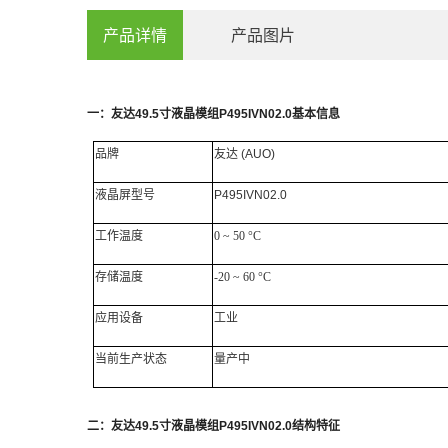
产品详情
产品图片
一：
友达
49.5
寸
液晶模组
P495IVN02.0
基本信息
品牌
友达
(AUO)
液晶屏
型号
P495IVN02.0
工作
温度
0 ~ 50 °C
存储温度
-20 ~ 60 °C
应用设备
工业
当前生产状态
量产中
二：
友达
49.5
寸液晶模组
P495IVN02.0
结构特征