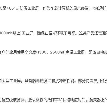
℃至+85℃)防震工业屏，作为车载计算机的显示终端。地铁列
00nit以上)工业屏，确保在强光环境下可视。这类产品还需
用使用高亮度(1500、2500nit)宽温工业屏，配备自
型工业屏，具备防电磁脉冲和抗冲击性能。部分特殊应用还要求屏
性航空级液晶屏，要求极低的故障率和快速响应时间。航天器上