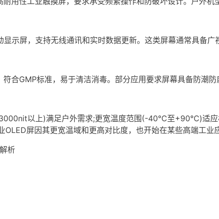
用高耐用性工业触摸屏，要求承受频繁操作和防破坏设计。户外机
显示屏，支持无线通讯和实时数据更新。这类屏幕通常具备广
合GMP标准，易于清洁消毒。部分应用要求屏幕具备防潮防
nit以上)满足户外需求;更宽温度范围(-40℃至+90℃)适
业OLED屏因其更宽温域和更高对比度，也开始在某些高端工业应
解析