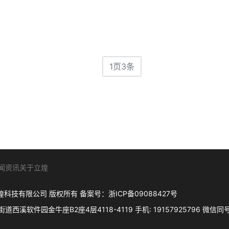
1页3条
闻资讯
关于立煌
. 杭州立煌科技有限公司 版权所有 备案号：
浙ICP备09088427号
件园金牛座B2座4层4118-4119 手机: 19157925796 微信同号 Q