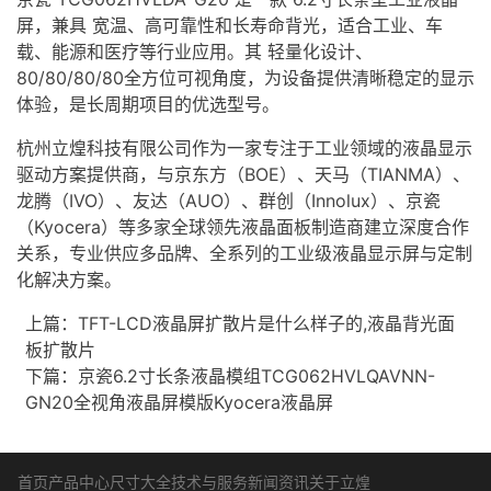
屏，兼具 宽温、高可靠性和长寿命背光，适合工业、车
载、能源和医疗等行业应用。其 轻量化设计、
80/80/80/80全方位可视角度，为设备提供清晰稳定的显示
体验，是长周期项目的优选型号。
杭州立煌科技有限公司作为一家专注于工业领域的
液晶显示
驱动方案
提供商，与京东方（BOE）、天马（TIANMA）、
龙腾（IVO）、友达（AUO）、群创（Innolux）、京瓷
（Kyocera）等多家全球领先液晶面板制造商建立深度合作
关系，专业供应多品牌、全系列的
工业级
液晶显示屏
与定制
化解决方案。
上篇：
TFT-LCD液晶屏扩散片是什么样子的,液晶背光面
板扩散片
下篇：
京瓷6.2寸长条液晶模组TCG062HVLQAVNN-
GN20全视角液晶屏模版Kyocera液晶屏
首页
产品中心
尺寸大全
技术与服务
新闻资讯
关于立煌