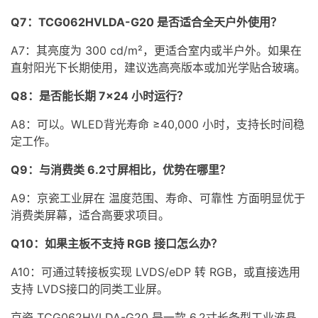
Q7：TCG062HVLDA-G20 是否适合全天户外使用？
A7：其亮度为 300 cd/m²，更适合室内或半户外。如果在
直射阳光下长期使用，建议选高亮版本或加光学贴合玻璃。
Q8：是否能长期 7×24 小时运行？
A8：可以。
WLED背光
寿命 ≥40,000 小时，支持长时间稳
定工作。
Q9：与消费类 6.2寸屏相比，优势在哪里？
A9：京瓷
工业屏
在 温度范围、寿命、可靠性 方面明显优于
消费类屏幕，适合高要求项目。
Q10：如果主板不支持 RGB 接口怎么办？
A10：可通过转接板实现
LVDS
/
eDP
转 RGB，或直接选用
支持
LVDS
接口的同类工业屏。
京瓷 TCG062HVLDA-G20 是一款 6.2寸长条型工业液晶