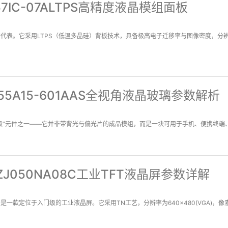
057IC-07ALTPS高精度液晶模组面板
FT-LCD的代表。它采用LTPS（低温多晶硅）背板技术，具备极高电子迁移率与图像密度，分辨率
F055A15-601AAS全视角液晶玻璃参数解析
“半成品级”元件之一——它并非带背光与偏光片的成品模组，而是一块可用于手机、便携终端、
ZJ050NA08C工业TFT液晶屏参数详解
8C是一款定位于入门级的工业液晶屏。它采用TN工艺，分辨率为640×480(VGA)，像素密度