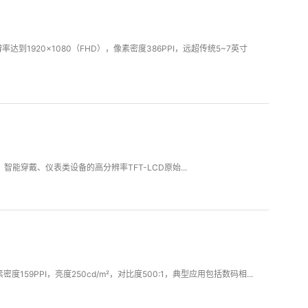
达到1920×1080（FHD），像素密度386PPI，远超传统5~7英寸
智能穿戴、仪表类设备的高分辨率TFT-LCD原始...
159PPI，亮度250cd/m²，对比度500:1，典型应用包括数码相...