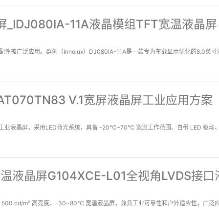
_IDJ080IA-11A液晶模组TFT宽温液晶屏
应用。群创（Innolux）DJ080IA-11A是一款专为车载显示优化的8.0英寸液晶
AT070TN83 V.1宽屏液晶屏工业应用方案
 7寸宽屏工业液晶屏，采用LED背光系统，具备 -20℃~70℃ 宽温工作范围、自带 LED
业宽温液晶屏G104XCE-L01全视角LVDS接
8 高分辨率、500 cd/m² 高亮度、-30~80℃ 宽温液晶屏，兼具工业可靠性和户外适应