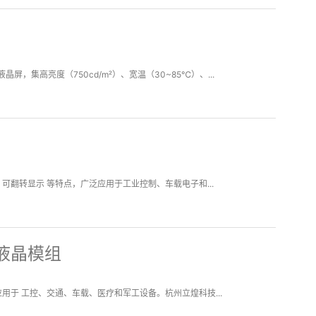
屏，集高亮度（750cd/m²）、宽温（30~85℃）、...
 驱动、可翻转显示 等特点，广泛应用于工业控制、车载电子和...
口液晶模组
性，广泛应用于 工控、交通、车载、医疗和军工设备。杭州立煌科技...