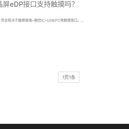
液晶屏eDP接口支持触摸吗？
取决于触摸玻璃+触控IC+USB/I²C等触摸接口。...
1页1条