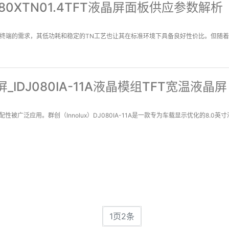
0XTN01.4TFT液晶屏面板供应参数解析
数工业终端的需求，其低功耗和稳定的TN工艺也让其在标准环境下具备良好性价比。但随着
_IDJ080IA-11A液晶模组TFT宽温液晶屏
应用。群创（Innolux）DJ080IA-11A是一款专为车载显示优化的8.0英寸液晶
1页2条