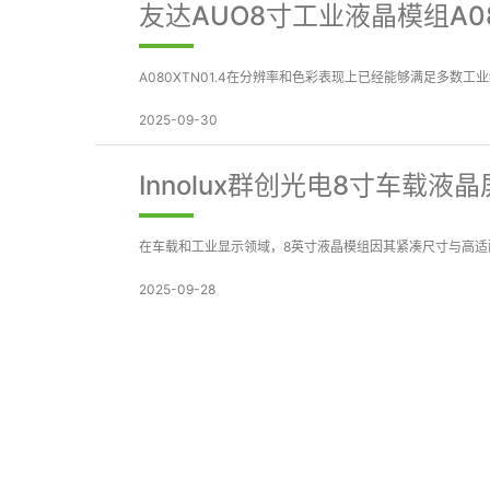
友达AUO8寸工业液晶模组A08
A080XTN01.4在分辨率和色彩表现上已经能够满足多
2025-09-30
Innolux群创光电8寸车载液晶屏
在车载和工业显示领域，8英寸液晶模组因其紧凑尺寸与高适配性被广泛
2025-09-28