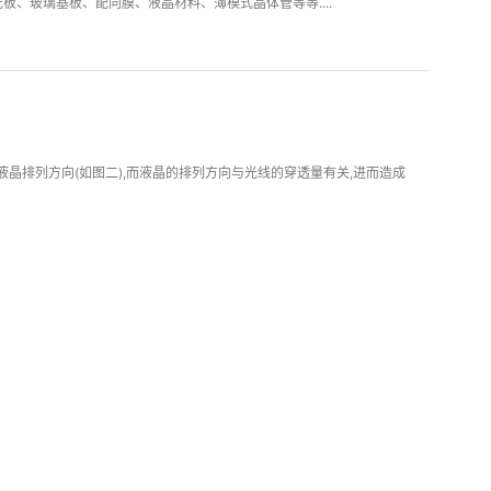
板、玻璃基板、配向膜、液晶材料、薄模式晶体管等等....
液晶排列方向(如图二),而液晶的排列方向与光线的穿透量有关,进而造成