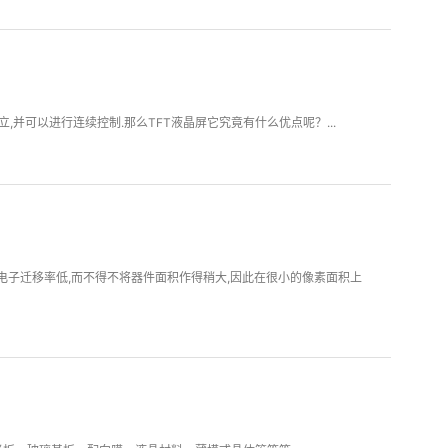
并可以进行连续控制.那么TFT液晶屏它究竟有什么优点呢？...
其电子迁移率低,而不得不将器件面积作得稍大,因此在很小的像素面积上