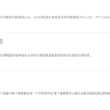
板显示屏(例如LCD、OLED等)组合,构成当今的平板电视(TFT-LCD、TFT-OLED)
点
的薄膜晶体管来驱动.从而可以做到高速度高亮度高对比度显示屏信息....
).TFT液晶为每个像素都设有一个半导体开关,每个像素都可以通过点脉冲直接控制,因而每个