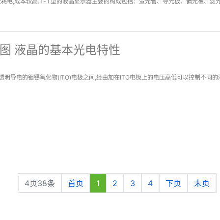
比较耗电,成本较高.TFT型的液晶显示器主要的构成包括：萤光管、导光板、偏光板、滤光
意图 液晶的基本光电特性
明导电的铟锡氧化物(ITO)电极之间,经由加在ITO电极上的电压高低可以控制不同的
4页38条
首页
1
2
3
4
下页
末页