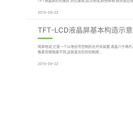
TFT液晶屏的亮度好,对比度高,层次感强,颜色鲜艳.缺点是
2015-09-22
TFT-LCD液晶屏基本构造示
简单地说,它是一个以电信号控制的光开关装置.液晶介于两片透
像素亮暗程度不同,这就是灰阶的控制原...
2015-09-22