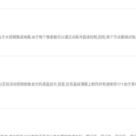
于大规模集成电路.由于每个像素都可以通过点脉冲直接控制,因而,每个节点都相对独立,
是可以实现活动视频图象显示的液晶显示,但是,在非晶硅薄膜上制作的有源矩阵TFT由于