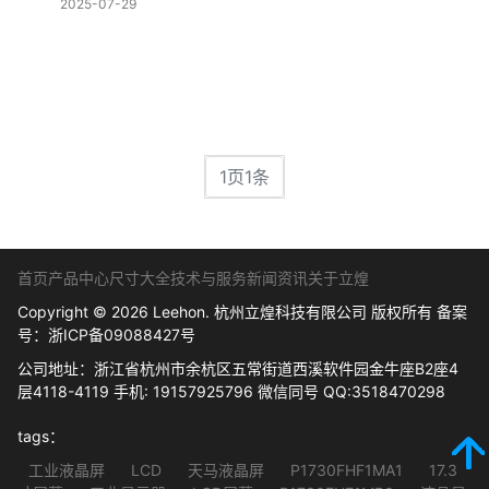
2025-07-29
1页1条
首页
产品中心
尺寸大全
技术与服务
新闻资讯
关于立煌
Copyright © 2026 Leehon. 杭州立煌科技有限公司 版权所有 备案
号：
浙ICP备09088427号
公司地址：浙江省杭州市余杭区五常街道西溪软件园金牛座B2座4
层4118-4119 手机: 19157925796 微信同号 QQ:3518470298
tags：
工业液晶屏
LCD
天马液晶屏
P1730FHF1MA1
17.3