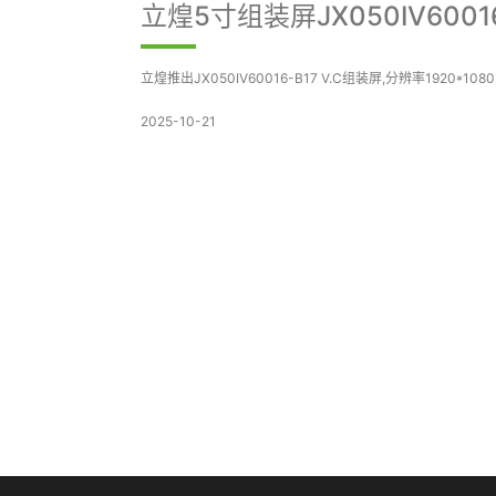
立煌5寸组装屏JX050IV60016
立煌推出JX050IV60016-B17 V.C组装屏,分辨率1920*1080,外观尺寸
2025-10-21