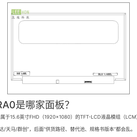
-3RA0是哪家面板？
属于15.6英寸FHD（1920×1080）的
TFT-LCD
液晶模组（LCM）
/天马/群创”，后面“供货路径、替代池、规格书版本”都会乱。