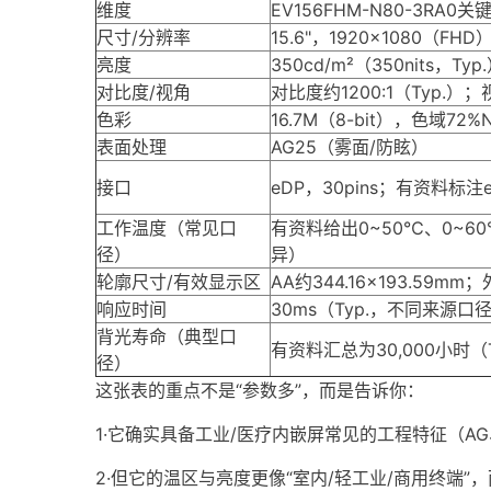
维度
EV156FHM-N80-3RA0关
尺寸/分辨率
15.6"，1920×1080（F
亮度
350cd/m²（350nits，Typ
对比度/视角
对比度约1200:1（Typ.）；视
色彩
16.7M（8-bit），色域72%
表面处理
AG25（雾面/防眩）
接口
eDP，30pins；有资料标注eD
工作温度（常见口
有资料给出0~50℃、0~
径）
异）
轮廓尺寸/有效显示区
AA约344.16×193.59mm；
响应时间
30ms（Typ.，不同来源口
背光寿命（典型口
有资料汇总为30,000小时（T
径）
这张表的重点不是“参数多”，而是告诉你：
1·它确实具备工业/医疗内嵌屏常见的工程特征（AG
2·但它的温区与亮度更像“室内/轻工业/商用终端