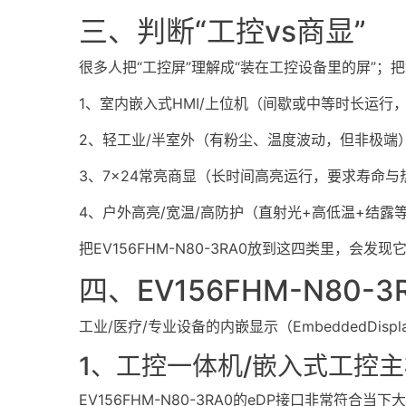
三、判断“工控vs商显”
很多人把“工控屏”理解成“装在工控设备里的屏”；
1、室内嵌入式HMI/上位机（间歇或中等时长运行
2、轻工业/半室外（有粉尘、温度波动，但非极端
3、7×24常亮商显（长时间高亮运行，要求寿命与
4、户外高亮/宽温/高防护（直射光+高低温+结露
把EV156FHM-N80-3RA0放到这四类里，
四、EV156FHM-N80
工业/医疗/专业设备的内嵌显示（EmbeddedDispl
1、工控一体机/嵌入式工控
EV156FHM-N80-3RA0的eDP接口非常符合