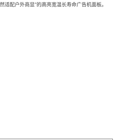
种“天然适配户外商显”的高亮宽温长寿命广告机面板。