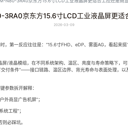
FHM-N80-3RA0京东方15.6寸LCD工业液晶屏更适合工控还是商
N80-3RA0京东方15.6寸LCD工业液晶屏
2026-03-09
号时，第一反应往往是：“15.6寸FHD、
eDP
、雾面AG，看起来挺
晶屏
/
液晶模组
，在不同系统架构、温区、亮度与寿命策略下，可
可交付条件”——接口链路、温区边界、背光寿命与表面处理，
的关键参数拆开解释：
“户外商显广告机屏”；
系统工程”；
否则必踩坑。