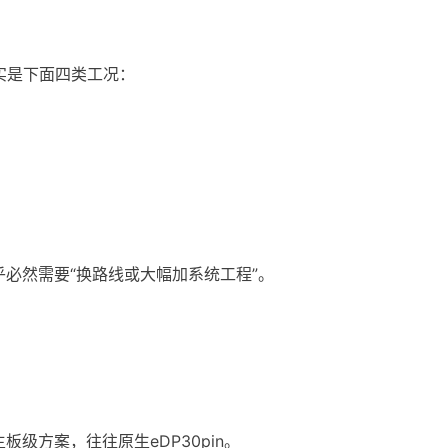
其实是下面四类工况：
几乎必然需要“换路线或大幅加系统工程”。
主板级方案，往往原生eDP30pin。