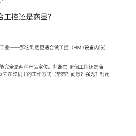
显？
更适合工控还是商显？
‘工业’——那它到底更适合做工控（
HMI
/设备内嵌）
能完全是两种产品定位。判断它“更偏工控还是商
以及它在整机里的工作方式（常亮？间歇？强光？封闭