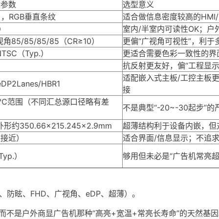
键参数
选型意义
HD），RGB垂直条纹
适合做信息密度较高的HMI
.）
室内/半室内可读性OK；
角85/85/85/85（CR≥10）
更偏“广视角可视性”，利于
NTSC（Typ.）
更适合需要色彩一致性的界
抗反射更友好，偏“工程显示
适配嵌入式主板/工控主板更
P2Lanes/HBR1
接
60℃范围（不同汇总源口径略有差
不是典型“-20~-30起步
外形约350.66×215.245×2.9mm
超薄结构利于设备内嵌，但
径接近）
适合界面/信息显示；不追
yp.）
够用但未必是“广告机常亮
、防眩、FHD、广视角、eDP、超薄）。
”，而不是户外商显广告机那种“高亮+宽温+常亮长寿命”的天然基