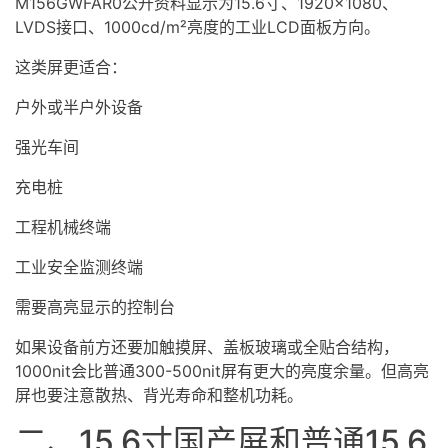
M156GWFAR0公开资料显示为15.6寸、1920×1080、
LVDS接口、1000cd/m²亮度的工业LCD面板方向。
这类屏更适合：
户外或半户外设备
强光车间
充电桩
工程机械终端
工业安全监测终端
需要高亮显示的控制台
如果设备前方还要加
触摸屏
、盖板玻璃或全贴合结构，
1000nit会比普通300-500nit屏有更大的亮度余量。但
高亮
屏
也要注意散热、背光寿命和整机功耗。
二、15.6寸国产屏和普通15.6