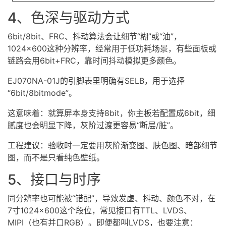
4、色深与驱动方式
6bit/8bit、FRC、抖动算法会让细节“糊”或“油”，
1024×600这种分辨率，经常用于低功耗场景，有些面板或
链路会用6bit+FRC，靠时间抖动模拟更多颜色。
EJ070NA-01J的引脚表里明确有SELB，用于选择
“6bit/8bitmode”。
这意味着：就算屏本身支持8bit，你主板若配置成6bit，细
腻度也会明显下降，灰阶过渡更容易“断层/脏”。
工程建议：验收时一定要用灰阶渐变图、肤色图、暗部细节
图，而不是只看纯色壁纸。
5、接口与时序
同分辨率也可能被“错配”，导致发虚、抖动、颜色不对，在
7寸1024×600这个段位，常见接口有TTL、LVDS、
MIPI（也有并口RGB）。即便都叫LVDS，也要注意：