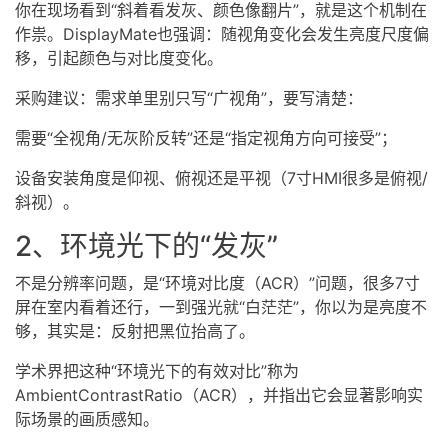
你在现场看到“斜着看发灰、颜色像翻片”，就是这个机制在
作祟。DisplayMate也强调：随视角变化会发生亮度尺度偏
移，引起颜色与对比度变化。
采购建议：需求单里别只写“广视角”，要写清楚：
需要“全视角/无灰阶反转”还是“指定视角方向可接受”；
设备安装角度是仰视、俯视还是平视（7寸
HMI
很多是俯视/
斜视）。
2、环境光下的“发灰”
不是分辨率问题，是“环境对比度（ACR）”问题，很多7寸
屏在室内看着还行，一到强光就“白茫茫”，你以为是亮度不
够，其实是：反射把黑位抬高了。
学术界把这种“环境光下的有效对比”称为
AmbientContrastRatio（ACR），并指出它会显著影响实
际场景的画质感知。