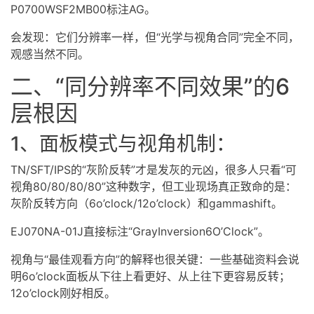
P0700WSF2MB00标注AG。
会发现：它们分辨率一样，但“光学与视角合同”完全不同，
观感当然不同。
二、“同分辨率不同效果”的6
层根因
1、面板模式与视角机制：
TN/SFT/
IPS
的“灰阶反转”才是发灰的元凶，很多人只看“可
视角80/80/80/80”这种数字，但工业现场真正致命的是：
灰阶反转方向（6o’clock/12o’clock）和gammashift。
EJ070NA-01J直接标注“GrayInversion6O’Clock”。
视角与“最佳观看方向”的解释也很关键：一些基础资料会说
明6o’clock面板从下往上看更好、从上往下更容易反转；
12o’clock刚好相反。