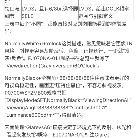
理
接口与
LVDS
，且有6/8bit选择脚
LVDS，给出DCLK频率
细节
SELB
范围与引脚定义
上表中每个“不同”，都能直接对应到肉眼能看到的体验差
异：
NormallyWhite+6o’clock这类描述，常见意味着它更像TN
风格，斜视更容易灰阶反转、色偏，正视还行，一歪就“发
灰/反色”。EJ070NA-01J规格书在总览中就写了
“Viewdirection(GrayInversion)6O’Clock”。
NormallyBlack+全视角+88/88/88/88往往意味着更好的
可视角稳定性，画面更“压得住黑位”，不容易斜视发灰。
P0700WSF2MB00规格书把
“DisplayModeSFT,NormallyBlack”“ViewingDirectionAll”
“ViewingAngle88/88/88/88”“Contrast900:1”
“Luminance500cd/m²”写得很清楚。
表面处理“GlarevsAG”直接决定了环境光下的反射、眩光和
“看起来发灰”的概率：EJ070NA-01J标注Glare；