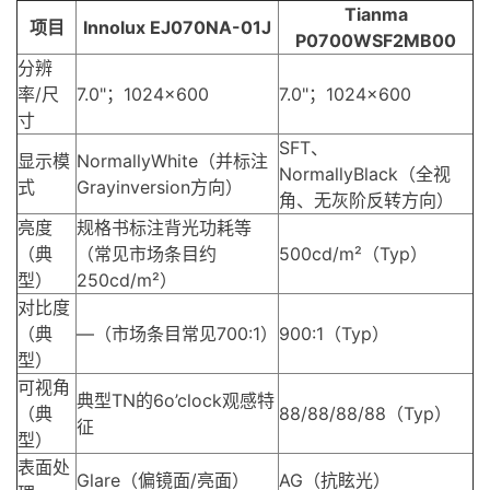
Tianma
项目
Innolux EJ070NA-01J
P0700WSF2MB00
分辨
率/尺
7.0"；1024×600
7.0"；1024×600
寸
SFT、
显示模
NormallyWhite（并标注
NormallyBlack（
全视
式
Grayinversion方向）
角
、无灰阶反转方向）
亮度
规格书标注背光功耗等
（典
（常见市场条目约
500cd/m²（Typ）
型）
250cd/m²）
对比度
（典
—（市场条目常见700:1）
900:1（Typ）
型）
可视角
典型TN的6o’clock观感特
（典
88/88/88/88（Typ）
征
型）
表面处
Glare（偏镜面/亮面）
AG（抗眩光）