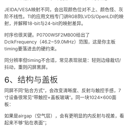
JEIDA/VESA映射不同，会出现颜色位对不上、颜色怪、灰
阶不线性。TI的应用文档专门讲RGB到LVDS/OpenLDI的映
射，并解释18-bit与24-bit的映射差异。
时序也很关键。P0700WSF2MB00给出了
DclkFrequency（46.2~59.0MHz）范围，这是你主板
timing要落进去的硬约束。
同分辨率但timing不合适，常见表现就是：轻则边缘裁切/
抖动，重则闪屏黑屏。
6、结构与盖板
同屏不同“贴合方式”，会改变清晰度、反射与触控手感，7
寸设备很常见“带触控+盖板玻璃”。同一块1024×600面
板：
如果是airgap（空气层），会有更明显的内反射与视差，看
起来不够“贴在表面”；