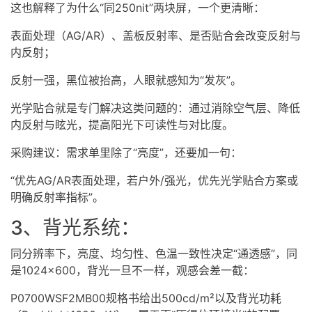
这也解释了为什么“同250nit”两块屏，一个更清晰：
表面处理（AG/AR）、盖板反射率、是否贴合会改变反射与
内反射；
反射一强，黑位被抬高，人眼就感知为“发灰”。
光学贴合就是专门解决这类问题的：通过消除空气层、降低
内反射与眩光，提高阳光下可读性与对比度。
采购建议：需求单里除了“亮度”，还要加一句：
“优先AG/AR表面处理，若户外/强光，优先光学贴合方案或
明确反射率指标”。
3、背光系统：
同分辨率下，亮度、均匀性、色温一致性决定“通透感”，同
是1024×600，背光一旦不一样，观感会差一截：
P0700WSF2MB00规格书给出500cd/m²以及背光功耗