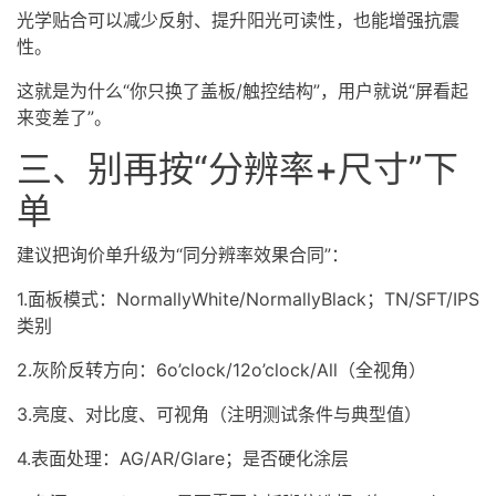
光学贴合可以减少反射、提升阳光可读性，也能增强抗震
性。
这就是为什么“你只换了盖板/触控结构”，用户就说“屏看起
来变差了”。
三、别再按“分辨率+尺寸”下
单
建议把询价单升级为“同分辨率效果合同”：
1.面板模式：NormallyWhite/NormallyBlack；TN/SFT/IPS
类别
2.灰阶反转方向：6o’clock/12o’clock/All（全视角）
3.亮度、对比度、可视角（注明测试条件与典型值）
4.表面处理：AG/AR/Glare；是否硬化涂层