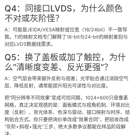
Q4：同接口LVDS，为什么颜色
不对或灰阶怪？
A：可能是JEIDA/VESA映射或位宽（18/24bit）不一致导
致。TI的映射文档专门解释了18-bit与24-bit的映射差别与
对应LVDS数据线需求。
Q5：换了盖板或加了触控，为什
么“清晰度变差、反光更强”？
A：空气层会带来额外反射与视差；光学贴合通过消除空气
层、降低反射，通常能提升阳光可读性与对比度。
把“同分辨率不同效果”变成可控问题，1024×600只是像素
网格，真正决定观感的是：面板模式与视角机制、环境对比
度（反射）、背光体系、色深与驱动、接口映射与时序、结
构贴合方式。你只要把询价单改成“效果合同”，把验收改成
“灰阶+斜视+强光”三步，绝大多数争议都能在样品阶段解
决。