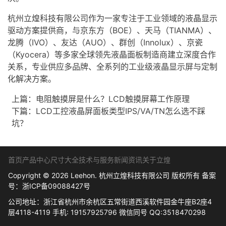
杭州立煌科技有限公司作为一家专注于工业领域的
液晶显示
驱动方案
提供商，与京东方（BOE）、天马（TIANMA）、
龙腾（IVO）、友达（AUO）、群创（Innolux）、京瓷
（Kyocera）等多家全球领先
液晶面板
制造商建立深度合作
关系，专业供应多品牌、全系列的
工业级
液晶显示屏
与定制
化解决方案。
上篇：
电阻触摸屏是什么？LCD触摸屏幕工作原理
下篇：
LCD工控液晶屏面板类型IPS/VA/TN怎么选不踩
坑？
首页
产品中心
尺寸大全
技术与服务
新闻资讯
关于立煌
Copyright © 2026 Leehon. 杭州立煌科技有限公司 版权所有 备案
号：
浙ICP备09088427号
公司地址：浙江省杭州市余杭区五常街道西溪软件园金牛座B2座4
层4118-4119 手机: 19157925796 微信同号 QQ:3518470298