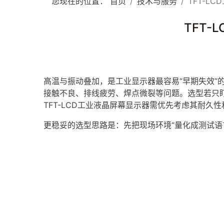
您现在的位置：
首页
技术与服务
TFT-
TFT
高温与振动叠加，是工业显示器最容易“早期失效
接触不良、排线疲劳、焊点微裂等问题。选型若只
TFT-LCD
工业
液晶屏
幕显示器需优先考虑其耐久性
更稳妥的选型思路是：先把现场环境“量化成测试语