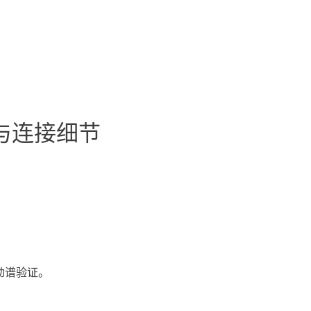
与连接细节
。
动谱验证。