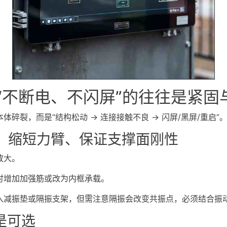
“不断电、不闪屏”的往往是紧固
碎裂，而是“结构松动 → 连接接触不良 → 闪屏/黑屏/重启”
、缩短力臂、保证支撑面刚性
放大。
时增加加强筋或改为内框承载。
入减振垫或隔振支架，但需注意隔振会改变共振点，必须结合振
是可选