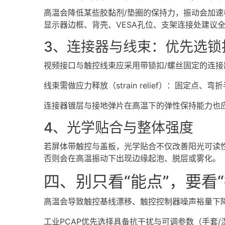
高温会降低某些胶黏剂/垫圈的保持力，振动会加
显示器边框、背壳、VESA孔位、支架连接处建议
3、连接器与线束：优先选锁
视频接口与触控线束应采用带锁扣/螺丝固定的连接
线束需做应力释放（strain relief）：固定
连接器镀层与接地弹片在高温下的弹性保持能力也
4、光学贴合与整体强度
若屏体带触控与盖板，光学贴合不仅改善阳光可读
否则会在高温振动下出现边缘起泡、脱层或雾化。
四、别只看“能点”，要看
高温会导致触控基线漂移、触控控制器噪声裕量下降
工业PCAP优先选择具备抗干扰与可调参数（手套