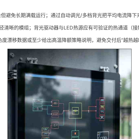
量但避免长期满载运行；通过自动调光/多档背光把平均电流降
径清晰的模组；背光驱动器与LED热源应有可验证的热通道（
度漂移数据或至少给出高温降额策略说明，避免交付后“越热越