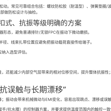
速松动。常见可靠组合包括：螺纹防松胶（耐温型）、弹簧垫圈/
全部做防松设计与抽检。
扣式、抗振等级明确的方案
器形态，避免普通排针/无锁FPC在振动下微动磨损。
点、弯折半径、线束扎带位置应避免把振动载荷直接传给端子。
应纳入选型评估。
性，还能减少内部空气层带来的相对位移空间，提升整体抗振性
“抗误触与长期漂移”
；振动会带来机械微动与EMI变化，容易出现跳点、漂移或误
/湿手/抗水膜）的控制器方案，并要求提供温度范围内的触控一