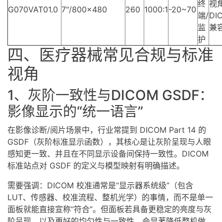
终
视
G070VAT01.0
7"/800x480
260
1000:1
-20~70
端/
DI
监
兼
护
四、医疗器械常见合规与标准
视角
1、灰阶一致性与DICOM GSDF：
影像显示的“统一语言”
在影像诊断/阅片场景中，行业常提到 DICOM Part 14 的
GSDF（灰阶标准显示函数），其核心是让灰阶呈现与人眼
感知更一致、并且在不同显示设备间保持一致性。DICOM
标准站点对 GSDF 的定义与模型映射有明确描述。
需要强调：DICOM 校准通常是“显示器系统级”（包含
LUT、传感器、校准流程、整机光学）的事情，而不是单一
面板就能直接宣称“符合”。但面板若具备更稳定的亮度与灰
阶呈现、以及更好的均匀性与一致性，会显著降低整机做