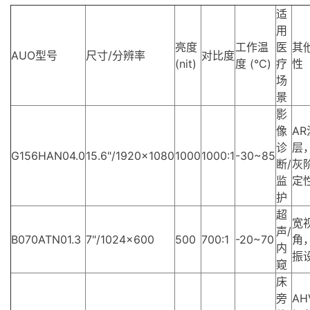
适
用
亮度
工作温
医
其
AUO型号
尺寸/分辨率
对比度
(nit)
度 (°C)
疗
性
场
景
影
像
AR
诊
层
G156HAN04.0
15.6"/1920x1080
1000
1000:1
-30~85
断/
灰
监
定
护
超
宽
声/
B070ATN01.3
7"/1024x600
500
700:1
-20~70
角
内
振
窥
床
旁
AH