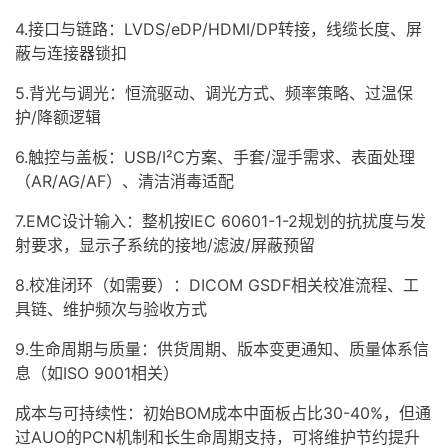
4.接口与链路：LVDS/eDP/HDMI/DP转接，线缆长度、屏
蔽与连接器锁扣
5.背光与调光：恒流驱动、调光方式、频率策略、过温保
护/降额逻辑
6.触控与盖板：USB/I²C方案、手套/湿手需求、表面处理
（AR/AG/AF）、清洁消毒适配
7.EMC设计输入：整机按IEC 60601-1-2规划的抗扰度与发
射要求，显示子系统的接地/滤波/屏蔽预留
8.校准闭环（如需要）：DICOM GSDF相关校准流程、工
具链、维护频次与验收方式
9.生命周期与质量：供货周期、版本变更通知、质量体系信
息（如ISO 9001相关）
成本与可持续性：初始BOM成本中面板占比30-40%，但通
过AUO的PCN机制和长生命周期支持，可将维护节约提升