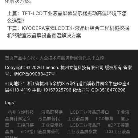
化解决方案。
上篇：
TFT-LCD工业液晶屏幕显示器振动高温环境下怎
么选型？
下篇：
KYOCERA京瓷LCD工业液晶屏结合工程机械挖掘
机驾驶室液晶屏设备宽温解决方案
首页
产品中心
尺寸大全
技术与服务
新闻资讯
关于立煌
Copyright © 2026 Leehon. 杭州立煌科技有限公司 版权所有 备案
号：
浙ICP备09088427号
公司地址：浙江省杭州市余杭区五常街道西溪软件园金牛座B2座4
层4118-4119 手机: 19157925796 微信同号 QQ:3518470298
tags：
杭州立煌科技
液晶屏替换
LCD工业液晶屏接口
工业液
晶屏针脚定义
液晶屏替代
工业液晶屏
LCD屏幕
显示
器
工控屏幕
工业显示器
LCD工业液晶屏
eDP工控液
晶屏
eDP接口液晶屏替代
工业液晶屏参数
LCD工业液晶
屏替代