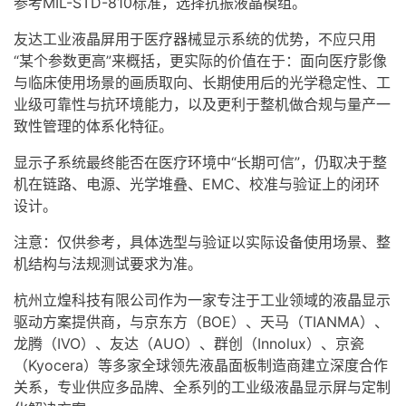
参考MIL-STD-810标准，选择抗振
液晶模组
。
友达工业液晶屏用于医疗器械显示系统的优势，不应只用
“某个参数更高”来概括，更实际的价值在于：面向医疗影像
与临床使用场景的画质取向、长期使用后的光学稳定性、工
业级可靠性与抗环境能力，以及更利于整机做合规与量产一
致性管理的体系化特征。
显示子系统最终能否在医疗环境中“长期可信”，仍取决于整
机在链路、电源、光学堆叠、EMC、校准与验证上的闭环
设计。
注意：仅供参考，具体选型与验证以实际设备使用场景、整
机结构与法规测试要求为准。
杭州立煌科技有限公司作为一家专注于工业领域的
液晶显示
驱动方案
提供商，与京东方（BOE）、天马（TIANMA）、
龙腾（IVO）、友达（AUO）、群创（Innolux）、京瓷
（Kyocera）等多家全球领先
液晶面板
制造商建立深度合作
关系，专业供应多品牌、全系列的
工业级
液晶显示屏
与定制