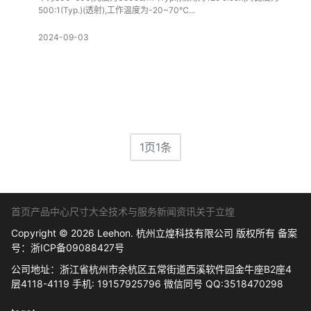
500:1(Typ.)(透射),工作温度为-20~70℃...
2024-09-03
1页1条
首页
产品中心
尺寸大全
技术与服务
新闻资讯
关于立煌
Copyright © 2026 Leehon. 杭州立煌科技有限公司 版权所有 备案
号：
浙ICP备09088427号
公司地址：浙江省杭州市余杭区五常街道西溪软件园金牛座B2座4
层4118-4119 手机: 19157925796 微信同号 QQ:3518470298