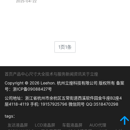
2025-04-22
1页1条
首页
产品中心
尺寸大全
技术与服务
新闻资讯
关于立煌
Copyright © 2026 Leehon. 杭州立煌科技有限公司 版权所有 备案
号：
浙ICP备09088427号
公司地址：浙江省杭州市余杭区五常街道西溪软件园金牛座B2座4
层4118-4119 手机: 19157925796 微信同号 QQ:3518470298
tags：
友达液晶屏
LCD液晶屏
车载液晶屏
AUO代理