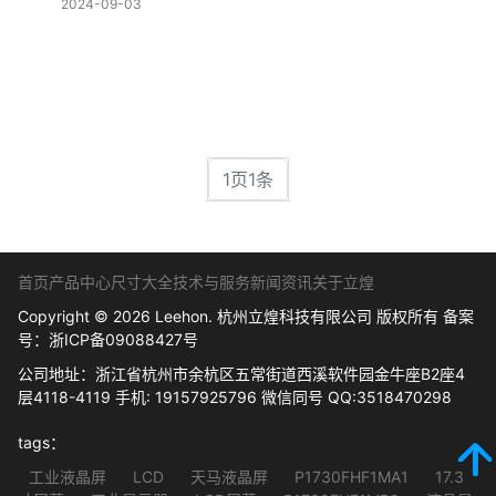
2024-09-03
1页1条
首页
产品中心
尺寸大全
技术与服务
新闻资讯
关于立煌
Copyright © 2026 Leehon. 杭州立煌科技有限公司 版权所有 备案
号：
浙ICP备09088427号
公司地址：浙江省杭州市余杭区五常街道西溪软件园金牛座B2座4
层4118-4119 手机: 19157925796 微信同号 QQ:3518470298
tags：
工业液晶屏
LCD
天马液晶屏
P1730FHF1MA1
17.3