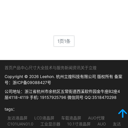
1页1条
首页
产品中心
尺寸大全
技术与服务
新闻资讯
关于立煌
Copyright © 2026 Leehon. 杭州立煌科技有限公司 版权所有 备案
号：
浙ICP备09088427号
公司地址：浙江省杭州市余杭区五常街道西溪软件园金牛座B2座4
层4118-4119 手机: 19157925796 微信同号 QQ:3518470298
tags：
友达液晶屏
LCD液晶屏
车载液晶屏
AUO代理
C101UAN01.0
工业显示器
10.1寸液晶屏
AUO
友达