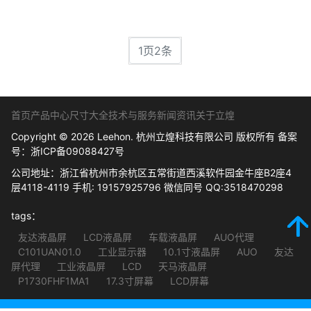
1页2条
首页
产品中心
尺寸大全
技术与服务
新闻资讯
关于立煌
Copyright © 2026 Leehon. 杭州立煌科技有限公司 版权所有 备案
号：
浙ICP备09088427号
公司地址：浙江省杭州市余杭区五常街道西溪软件园金牛座B2座4
层4118-4119 手机: 19157925796 微信同号 QQ:3518470298
tags：
友达液晶屏
LCD液晶屏
车载液晶屏
AUO代理
C101UAN01.0
工业显示器
10.1寸液晶屏
AUO
友达
屏代理
工业液晶屏
LCD
天马液晶屏
P1730FHF1MA1
17.3寸屏幕
LCD屏幕