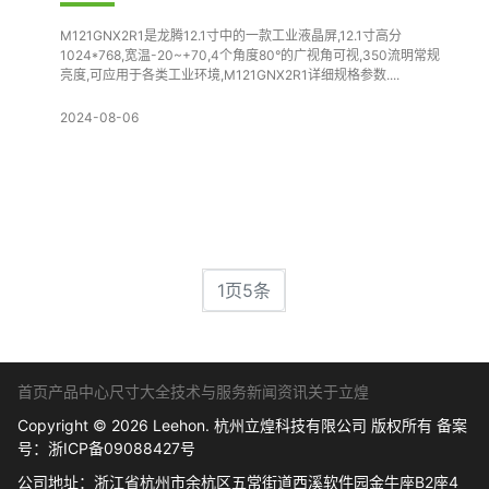
M121GNX2R1是龙腾12.1寸中的一款工业液晶屏,12.1寸高分
1024*768,宽温-20~+70,4个角度80°的广视角可视,350流明常规
亮度,可应用于各类工业环境,M121GNX2R1详细规格参数....
2024-08-06
1页5条
首页
产品中心
尺寸大全
技术与服务
新闻资讯
关于立煌
Copyright © 2026 Leehon. 杭州立煌科技有限公司 版权所有 备案
号：
浙ICP备09088427号
公司地址：浙江省杭州市余杭区五常街道西溪软件园金牛座B2座4