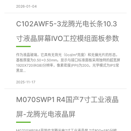
2026-01-04
C102AWF5-3龙腾光电长条10.3
寸液晶屏幕IVO工控模组面板参数
作为液晶玻璃，它具有无背光（0cd/m²亮度）和无偏光片的形态，
基板厚度为0.50+0.50mm。显示与接口标准面板采用独特的超宽屏
1920X720(RGB)分辨率，像素密度(PPI)为200。光学模式为IPS常
黑显...
2025-11-17
M070SWP1 R4国产7寸工业液晶
屏-龙腾光电液晶屏
M070SWP1R4是国产龙腾光电7寸工业液晶屏,7寸800*480分辨