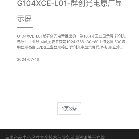
G104XCE-L01-群创光电原厂显
示屏
G104XCE-L01是群创光电新推出的一款10.4寸工业显示屏,群创光
电原厂工业显示屏,主要参数是1024*768,-30~80工作温度,500流
明显示亮度,LVDS工业显示接口,群创光电显示屏代理-杭州立煌....
2024-07-16
1页3条
首页
产品中心
尺寸大全
技术与服务
新闻资讯
关于立煌