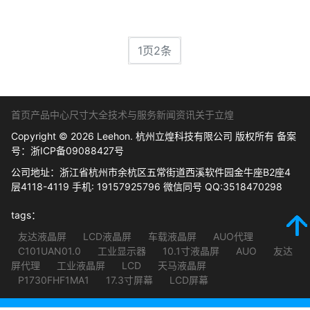
1页2条
首页
产品中心
尺寸大全
技术与服务
新闻资讯
关于立煌
Copyright © 2026 Leehon. 杭州立煌科技有限公司 版权所有 备案
号：
浙ICP备09088427号
公司地址：浙江省杭州市余杭区五常街道西溪软件园金牛座B2座4
层4118-4119 手机: 19157925796 微信同号 QQ:3518470298
tags：
友达液晶屏
LCD液晶屏
车载液晶屏
AUO代理
C101UAN01.0
工业显示器
10.1寸液晶屏
AUO
友达
屏代理
工业液晶屏
LCD
天马液晶屏
P1730FHF1MA1
17.3寸屏幕
LCD屏幕