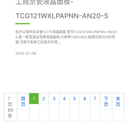
工规京瓷液晶面板-
TCG121WXLPAPNN-AN20-S
杭州立煌供应京瓷12.1寸液晶面板,型号TCG121WXLPAPNN-AN20-
S,是一款宽温全视角液晶面板,分辨率1280*800,能够达到500的亮
度,可用于各种工控恶劣环境....
2024-07-08
7
首
1
2
3
4
5
6
7
下
末
页
页
页
页
69
条