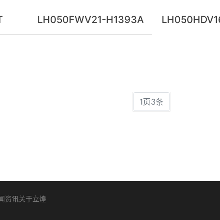
T
LH050FWV21-H1393A
LH050HDV1
1页3条
闻资讯
关于立煌