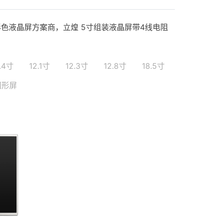
色液晶屏方案商，立煌 5寸组装液晶屏带4线电阻
.4寸
12.1寸
12.3寸
12.8寸
18.5寸
圆形屏