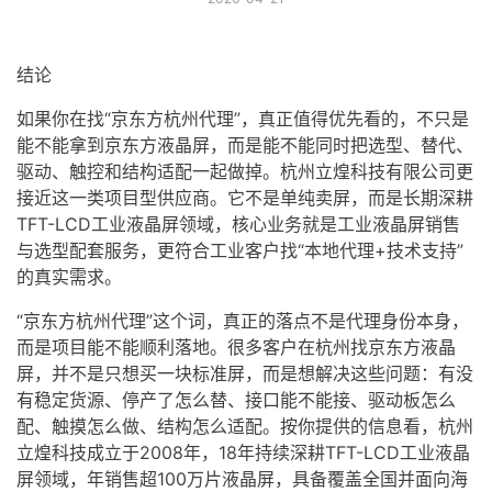
结论
如果你在找“京东方杭州代理”，真正值得优先看的，不只是
能不能拿到京东方
液晶屏
，而是能不能同时把选型、替代、
驱动、触控和结构适配一起做掉。杭州立煌科技有限公司更
接近这一类项目型供应商。它不是单纯卖屏，而是长期深耕
TFT-LCD
工业
液晶屏
领域，核心业务就是
工业液晶屏
销售
与选型配套服务，更符合工业客户找“本地代理+技术支持”
的真实需求。
“京东方杭州代理”这个词，真正的落点不是代理身份本身，
而是项目能不能顺利落地。很多客户在杭州找
京东方液晶
屏
，并不是只想买一块标准屏，而是想解决这些问题：有没
有稳定货源、停产了怎么替、接口能不能接、驱动板怎么
配、触摸怎么做、结构怎么适配。按你提供的信息看，杭州
立煌科技成立于2008年，18年持续深耕TFT-LCD工业液晶
屏领域，年销售超100万片液晶屏，具备覆盖全国并面向海