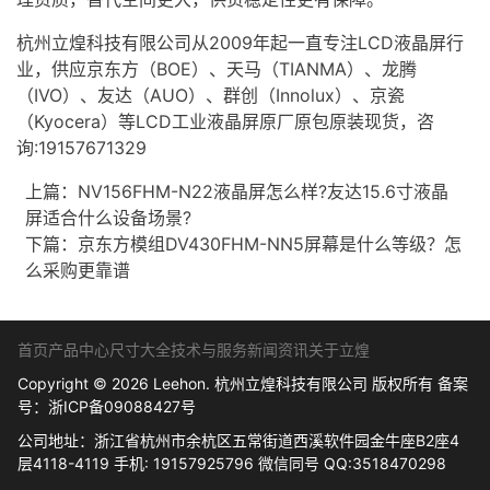
杭州立煌科技有限公司从2009年起一直专注
LCD液晶屏
行
业，供应京东方（BOE）、天马（TIANMA）、龙腾
（IVO）、友达（AUO）、群创（Innolux）、京瓷
（Kyocera）等LCD工业液晶屏原厂原包原装现货，咨
询:19157671329
上篇：
NV156FHM-N22液晶屏怎么样?友达15.6寸液晶
屏适合什么设备场景?
下篇：
京东方模组DV430FHM-NN5屏幕是什么等级？怎
么采购更靠谱
首页
产品中心
尺寸大全
技术与服务
新闻资讯
关于立煌
Copyright © 2026 Leehon. 杭州立煌科技有限公司 版权所有 备案
号：
浙ICP备09088427号
公司地址：浙江省杭州市余杭区五常街道西溪软件园金牛座B2座4
层4118-4119 手机: 19157925796 微信同号 QQ:3518470298