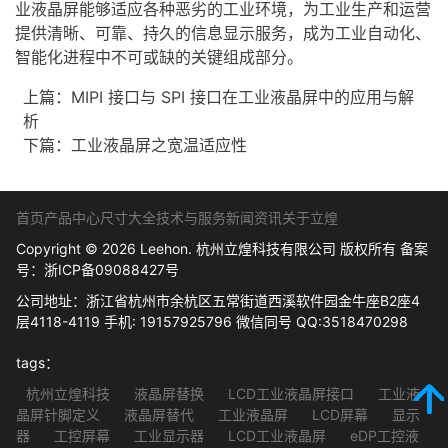
业液晶屏能够适应各种恶劣的工业环境，为工业生产和运营
提供清晰、可靠、持久的信息显示服务，成为工业自动化、
智能化进程中不可或缺的关键组成部分。
上篇：
MIPI 接口与 SPI 接口在工业液晶屏中的应用与解
析
下篇：
工业液晶屏之宽温适应性
首页
产品中心
尺寸大全
技术与服务
新闻资讯
关于立煌
Copyright © 2026 Leehon. 杭州立煌科技有限公司 版权所有 备案
号：
浙ICP备09088427号
公司地址：浙江省杭州市余杭区五常街道西溪软件园金牛座B2座4
层4118-4119 手机: 19157925796 微信同号 QQ:3518470298
tags：
杭州立煌科技
液晶屏替换
LCD工业液晶屏接口
工业液
晶屏针脚定义
液晶屏替代
工业液晶屏
LCD屏幕
显示
器
工控屏幕
工业显示器
LCD工业液晶屏
eDP工控液