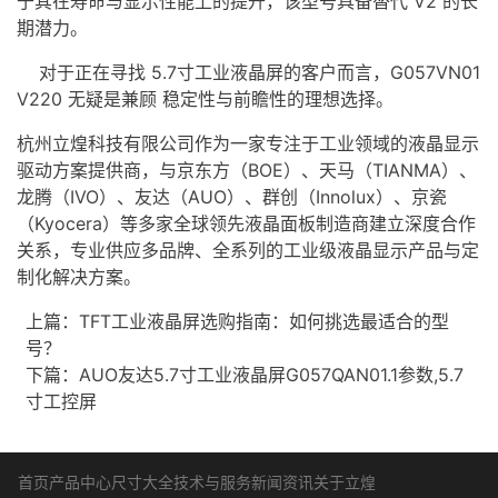
于其在寿命与显示性能上的提升，该型号具备替代 V2 的长
期潜力。
对于正在寻找 5.7寸工业液晶屏的客户而言，G057VN01
V220 无疑是兼顾 稳定性与前瞻性的理想选择。
杭州立煌科技有限公司作为一家专注于工业领域的
液晶显示
驱动方案
提供商，与京东方（BOE）、天马（TIANMA）、
龙腾（IVO）、友达（AUO）、群创（Innolux）、京瓷
（Kyocera）等多家全球领先
液晶面板
制造商建立深度合作
关系，专业供应多品牌、全系列的工业级液晶显示产品与定
制化解决方案。
上篇：
TFT工业液晶屏选购指南：如何挑选最适合的型
号？
下篇：
AUO友达5.7寸工业液晶屏G057QAN01.1参数,5.7
寸工控屏
首页
产品中心
尺寸大全
技术与服务
新闻资讯
关于立煌