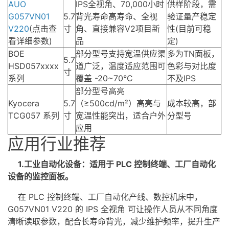
AUO
IPS全视角、70,000小时
供样阶段，需
G057VN01
5.7
背光寿命高寿命、全视
验证量产稳定
V220
(点击查
寸
角、直接兼容V2项目新
性(目前可稳
看详细参数)
品
定)
BOE
部分型号支持宽温供应渠
多为
TN面板
，
5.7
HSD057xxxx
道广泛，温度适应范围可
色彩与对比度
寸
系列
覆盖 -20~70°C
不及IPS
部分型号高亮
Kyocera
5.7
（≥500cd/m²）高亮与
成本较高，部
TCG057 系列
寸
宽温性能突出，适合户外
分型号
应用
应用行业推荐
1.工业自动化设备：适用于 PLC 控制终端、工厂自动化
设备的监控面板。
在 PLC 控制终端、工厂自动化产线、数控机床中，
G057VN01 V220 的 IPS 全视角 可让操作人员从不同角度
清晰读取参数，配合长寿命背光，减少维护频率，提升生产