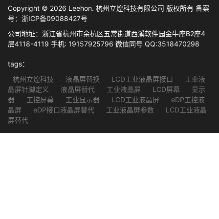
Copyright © 2026 Leehon. 杭州立煌科技有限公司 版权所有 备案
号：
浙ICP备09088427号
公司地址：浙江省杭州市余杭区五常街道西溪软件园金牛座B2座4
层4118-4119 手机: 19157925796 微信同号 QQ:3518470298
tags：
杭州立煌科技
液晶屏替换
LCD工业液晶屏接口
工业液
晶屏针脚定义
液晶屏替代
工业液晶屏
LCD屏幕
显示
器
工控屏幕
工业显示器
LCD工业液晶屏
eDP工控液
晶屏
eDP接口液晶屏替代
工业液晶屏参数
LCD工业液晶
屏替代