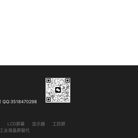
Q:3518470298
LCD屏幕
显示器
工控屏
D工业液晶屏替代