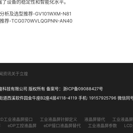
强了设备的稳定性和智能化水平。
及选型推荐-GV101WXM-N81
TCG070WVLQGPNN-AN40
闻资讯
关于立煌
. 杭州立煌科技有限公司 版权所有 备案号：
浙ICP备09088427号
件园金牛座B2座4层4118-4119 手机: 19157925796 微信同号 Q
CD工业液晶屏接口
工业液晶屏针脚定义
液晶屏替代
工业液晶屏
屏
eDP工控液晶屏
eDP接口液晶屏替代
工业液晶屏参数
LC