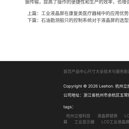
据传输，提高了操作的便捷性和生产的效率，也增
上篇：
工业液晶屏在康复类医疗器械中的应用优势分析
下篇：
石油勘测船只的控制系统对于液晶屏的选型推荐-
首页
产品中心
尺寸大全
技术与服务
新
Copyright © 2026 Leehon
公司地址：浙江省杭州市余杭区五常街道西溪软
tags：
杭州立煌科技
液晶屏替换
L
幕
工业显示器
LCD工业液晶