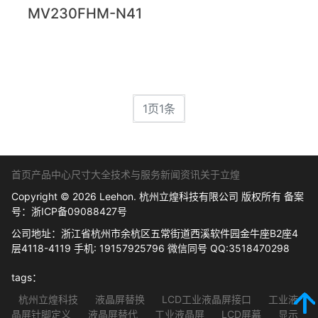
MV230FHM-N41
1页1条
首页
产品中心
尺寸大全
技术与服务
新闻资讯
关于立煌
Copyright © 2026 Leehon. 杭州立煌科技有限公司 版权所有 备案
号：
浙ICP备09088427号
公司地址：浙江省杭州市余杭区五常街道西溪软件园金牛座B2座4
层4118-4119 手机: 19157925796 微信同号 QQ:3518470298
tags：
杭州立煌科技
液晶屏替换
LCD工业液晶屏接口
工业液
晶屏针脚定义
液晶屏替代
工业液晶屏
LCD屏幕
显示