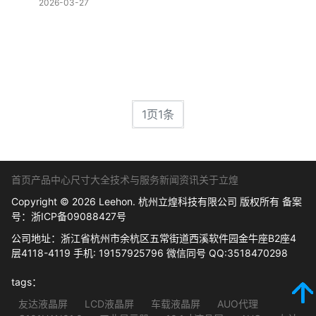
2026-03-27
1页1条
首页
产品中心
尺寸大全
技术与服务
新闻资讯
关于立煌
Copyright © 2026 Leehon. 杭州立煌科技有限公司 版权所有 备案
号：
浙ICP备09088427号
公司地址：浙江省杭州市余杭区五常街道西溪软件园金牛座B2座4
层4118-4119 手机: 19157925796 微信同号 QQ:3518470298
tags：
友达液晶屏
LCD液晶屏
车载液晶屏
AUO代理