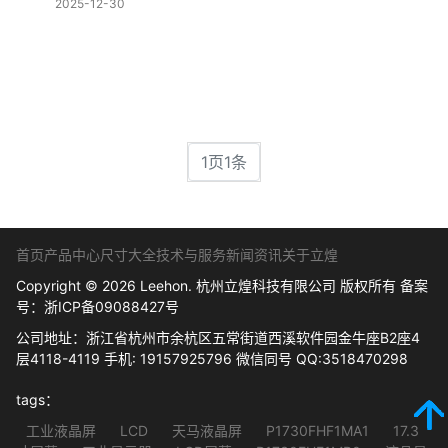
2025-12-30
1页1条
首页
产品中心
尺寸大全
技术与服务
新闻资讯
关于立煌
Copyright © 2026 Leehon. 杭州立煌科技有限公司 版权所有 备案
号：
浙ICP备09088427号
公司地址：浙江省杭州市余杭区五常街道西溪软件园金牛座B2座4
层4118-4119 手机: 19157925796 微信同号 QQ:3518470298
tags：
工业液晶屏
LCD
天马液晶屏
P1730FHF1MA1
17.3