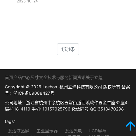
2025-10-24
1页1条
首页
产品中心
尺寸大全
技术与服务
新闻资讯
关于立煌
Copyright © 2026 Leehon. 杭州立煌科技有限公司 版权所有 备案
号：
浙ICP备09088427号
公司地址：浙江省杭州市余杭区五常街道西溪软件园金牛座B2座4
层4118-4119 手机: 19157925796 微信同号 QQ:3518470298
tags：
友达液晶屏
工业显示器
友达光电
LCD屏幕