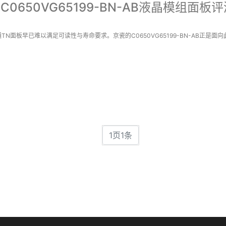
屏C0650VG65199-BN-AB液晶模组面板
板早已难以满足可读性与寿命要求。京瓷的C0650VG65199-BN-AB正是面向此
1页1条