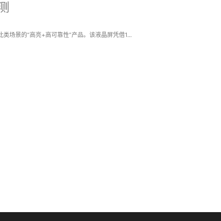
评测
类场景的“高亮+高可靠性”产品。该液晶屏凭借1...