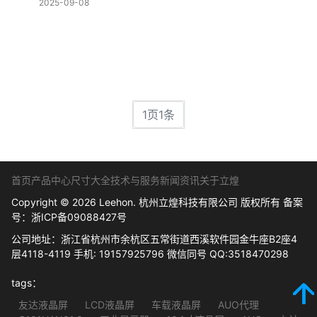
2025-09-08
1页1条
首页
产品中心
尺寸大全
技术与服务
新闻资讯
关于立煌
Copyright © 2026 Leehon. 杭州立煌科技有限公司 版权所有 备案
号：
浙ICP备09088427号
公司地址：浙江省杭州市余杭区五常街道西溪软件园金牛座B2座4
层4118-4119 手机: 19157925796 微信同号 QQ:3518470298
tags：
友达液晶屏
LCD液晶屏
车载液晶屏
AUO代理