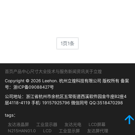
1页1条
首页
产品中心
尺寸大全
技术与服务
新闻资讯
关于立煌
Copyright © 2026 Leehon. 杭州立煌科技有限公司 版权所有 备案
号：
浙ICP备09088427号
公司地址：浙江省杭州市余杭区五常街道西溪软件园金牛座B2座4
层4118-4119 手机: 19157925796 微信同号 QQ:3518470298
tags：
友达液晶屏
工业显示器
友达光电
LCD屏幕
N215HAN01.0
LCD
工业显示屏
友达屏代理