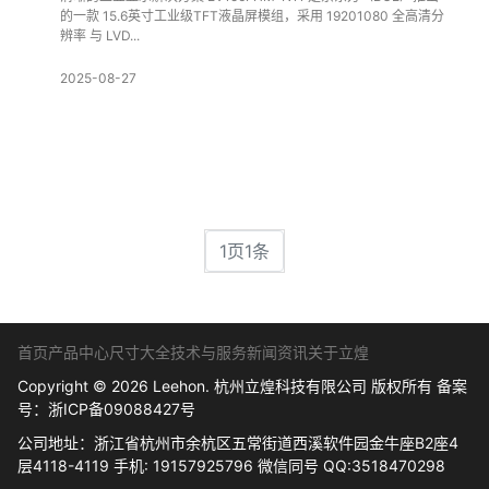
的一款 15.6英寸工业级TFT液晶屏模组，采用 19201080 全高清分
辨率 与 LVD...
2025-08-27
1页1条
首页
产品中心
尺寸大全
技术与服务
新闻资讯
关于立煌
Copyright © 2026 Leehon. 杭州立煌科技有限公司 版权所有 备案
号：
浙ICP备09088427号
公司地址：浙江省杭州市余杭区五常街道西溪软件园金牛座B2座4
层4118-4119 手机: 19157925796 微信同号 QQ:3518470298