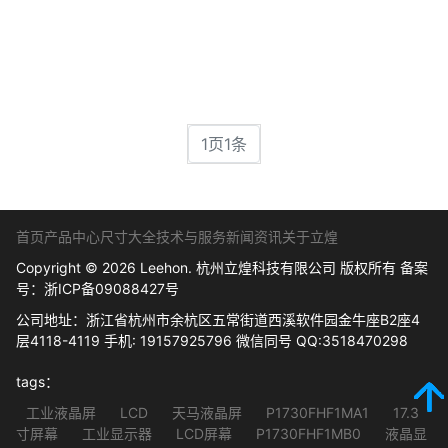
1页1条
首页
产品中心
尺寸大全
技术与服务
新闻资讯
关于立煌
Copyright © 2026 Leehon. 杭州立煌科技有限公司 版权所有 备案
号：
浙ICP备09088427号
公司地址：浙江省杭州市余杭区五常街道西溪软件园金牛座B2座4
层4118-4119 手机: 19157925796 微信同号 QQ:3518470298
tags：
工业液晶屏
LCD
天马液晶屏
P1730FHF1MA1
17.3
寸屏幕
工业显示器
LCD屏幕
P1730FHF1MB0
液晶显