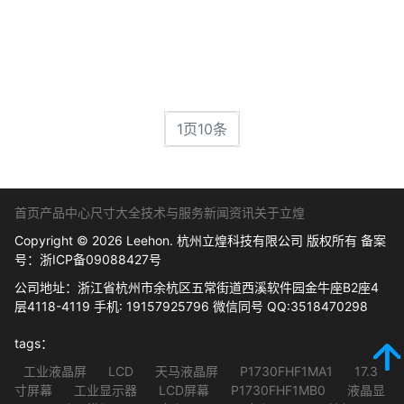
1页10条
首页
产品中心
尺寸大全
技术与服务
新闻资讯
关于立煌
Copyright © 2026 Leehon. 杭州立煌科技有限公司 版权所有 备案
号：
浙ICP备09088427号
公司地址：浙江省杭州市余杭区五常街道西溪软件园金牛座B2座4
层4118-4119 手机: 19157925796 微信同号 QQ:3518470298
tags：
工业液晶屏
LCD
天马液晶屏
P1730FHF1MA1
17.3
寸屏幕
工业显示器
LCD屏幕
P1730FHF1MB0
液晶显