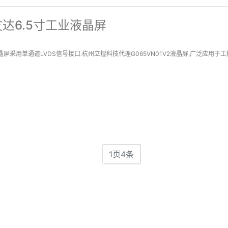
-友达6.5寸工业液晶屏
液晶屏采用单通道LVDS信号接口.杭州立煌科技代理G065VN01V2液晶屏,广泛应用于
1页4条