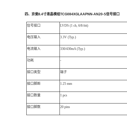
四
、
京瓷
8.4
寸液晶模组
TCG084XGLAAPNN-AN20-S
信号接口
信号接口
LVDS
(1 ch, 6/8-bit)
电压输入
3.3V (Typ.)
电流输入
330/430mA (Typ.)
功耗
-
接口类型
端子
接口脚距
1.25 mm
接口数量
1 pcs
接口脚数
20 pins