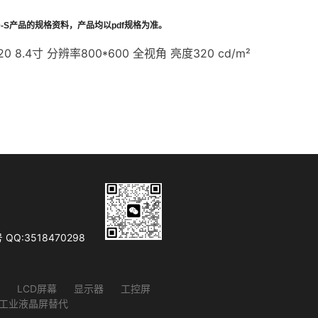
-S
产品的规格资料，产品均以
pdf
规格为准。
20 8.4寸 分辨率800*600 全视角 亮度320 cd/m²
Q:3518470298
LCD屏幕
显示器
工控屏
D工业液晶屏替代