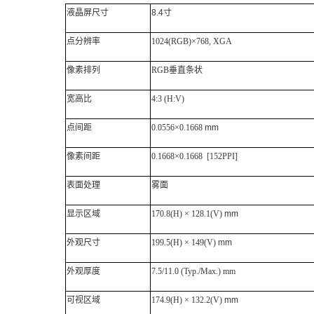
液晶屏尺寸
8.4寸
点分辨率
1024(RGB)×768, XGA
像素排列
RGB垂直条状
宽高比
4:3 (H:V)
点间距
0.0556×0.1668
mm
像素间距
0.1668×0.1668 [152PPI]
表面处理
雾面
显示区域
170.8(H) × 128.1(V)
mm
外观尺寸
199.5(H) × 149(V)
mm
外观厚度
7.5/11.0 (Typ./Max.) mm
可视区域
174.9(H) × 132.2(V)
mm