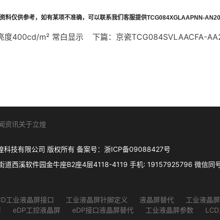
资料仅供参考，如有某项不准确，可以联系我们客服提供
TCG084XGLAAPNN-AN20
 亮度400cd/m² 常白显示
下篇：
京瓷TCG084SVLAACFA-AA
闻资讯
关于立煌
. 杭州立煌科技有限公司 版权所有 备案号：
浙ICP备09088427号
件园金牛座B2座4层4118-4119 手机: 19157925796 微信同号 Q
CD工业液晶屏接口
工业液晶屏针脚定义
液晶屏替代
工业液晶屏
屏
eDP工控液晶屏
eDP接口液晶屏替代
工业液晶屏参数
LC