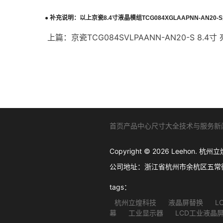
●
补充说明：以上
京瓷
8.4
寸液晶模组
TCG084XGLAAPNN-AN20-S
上篇：
京瓷TCG084SVLPAANN-AN20-S 8.4寸
首页
产品中心
尺寸大全
技术与服务
新
Copyright © 2026 Leehon
公司地址：浙江省杭州市余杭区五常街道西溪软
tags：
杭州立煌科技
液晶屏替换
L
幕
工业显示器
LCD工业液晶