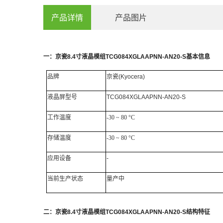
产品详情
产品图片
一：
京瓷
8.4
寸
液晶模组
TCG084XGLAAPNN-AN20-S
基本信息
品牌
京瓷
(Kyocera)
液晶屏
型号
TCG084XGLAAPNN-AN20-S
工作
温度
-30 ~ 80 °C
存储温度
-30 ~ 80 °C
应用设备
-
当前生产状态
量产中
二：
京瓷
8.4
寸液晶模组
TCG084XGLAAPNN-AN20-S
结构特征