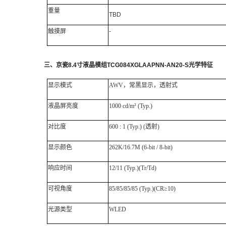
重量
TBD
触摸屏
-
三、
京瓷
8.4
寸液晶模组
TCG084XGLAAPNN-AN20-S
光学特征
显示模式
AWV，常黑显示，透射式
液晶屏亮度
1000 cd/m² (Typ.)
对比度
600 : 1 (Typ.) (透射)
显示颜色
262K/16.7M (6-bit / 8-bit)
响应时间
12/11 (Typ.)(Tr/Td)
可视角度
85/85/85/85 (Typ.)(CR≥10)
光源类型
WLED