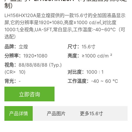
制）
LH156HX120A是立煌提供的一款15.6寸的全加固液晶显示
屏,它的分辨率是1920*1080,亮度≥1000 cd/㎡,对比度
1000:1,全视角,UA-SFT,常白显示,工作温度:-40~60℃（可
选配）
品牌：
立煌
尺寸：
15.6寸
分辨率：
1920*1080
亮度：
≥1000 cd/m ²
视角：
88/88/88/88 (Typ.)
(CR> 10)
对比度：
1000 : 1
背光：
-
工作温度：
-40 ~ 60 °C
立即咨询
产品详情
产品图片
更多15.6寸