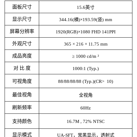
面板尺寸
15.6英寸
显示尺寸
344.16(横)×193.59(竖) mm
屏幕分辨率
1920(RGB)×1080 FHD 141PPI
外观尺寸
365 × 216 × 11.75 mm
成品亮度
≥ 1000 cd/m ²
对 比 度
1000:1 (Typ.)
可视角度
88/88/88/88 (Typ.)(CR> 10)
最佳视角
全视角
刷新频率
60Hz
支持颜色
16.7M , 72% NTSC
显示模式
UA-SFT，常黑显示，透射式