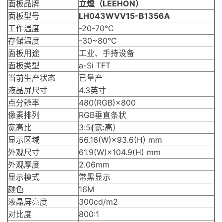
面板品牌
立煌
（
LEEHON
）
面板型号
LH043WVV15-B1356A
工作温度
-20-70°C
存储温度
-30~80°C
面板用途
工业、手持设备
面板类型
a-Si TFT
当前生产状态
已量产
液晶屏
尺寸
4.3英寸
点分辨率
480(RGB)×800
像素排列
RGB垂直条状
宽高比
3:5
(
宽
:
高）
显示区域
56.16(W)×93.6(H) mm
外观尺寸
61.9(W)×104.9(H) mm
外观厚度
2.06mm
显示模式
常黑显示
颜色
16M
液晶屏亮度
300cd/m2
对比度
800:1