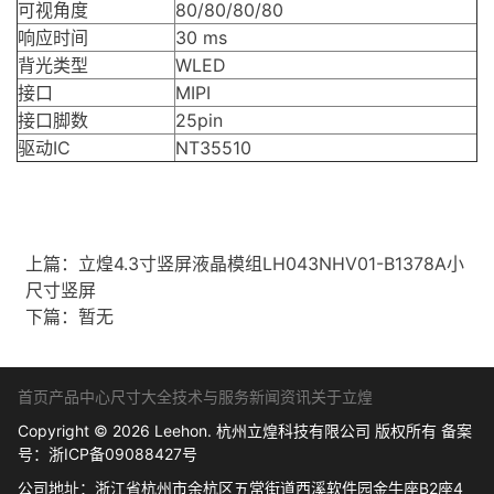
可视角度
80/80/80/80
响应时间
30 ms
背光类型
WLED
接口
MIPI
接口脚数
25pin
驱动IC
NT35510
上篇：
立煌4.3寸竖屏液晶模组LH043NHV01-B1378A小
尺寸竖屏
下篇：暂无
首页
产品中心
尺寸大全
技术与服务
新闻资讯
关于立煌
Copyright © 2026 Leehon. 杭州立煌科技有限公司 版权所有 备案
号：
浙ICP备09088427号
公司地址：浙江省杭州市余杭区五常街道西溪软件园金牛座B2座4