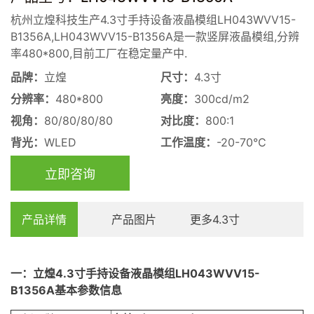
杭州立煌科技生产4.3寸手持设备液晶模组LH043WVV15-
B1356A,LH043WVV15-B1356A是一款竖屏液晶模组,分辨
率480*800,目前工厂在稳定量产中.
品牌：
立煌
尺寸：
4.3寸
分辨率：
480*800
亮度：
300cd/m2
视角：
80/80/80/80
对比度：
800:1
背光：
WLED
工作温度：
-20-70°C
立即咨询
产品详情
产品图片
更多4.3寸
一：
立煌4.3
寸手持设备
液晶模组
LH043WVV15-
B1356A基本参数信息