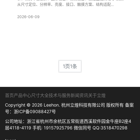
从尺寸定位、分辨率、亮度、接口、触摸方案、结构适配...
2026-06-09
1页1条
首页
产品中心
尺寸大全
技术与服务
新闻资讯
关于立煌
Copyright © 2026 Leehon. 杭州立煌科技有限公司 版权所有 备案
号：
浙ICP备09088427号
公司地址：浙江省杭州市余杭区五常街道西溪软件园金牛座B2座4
层4118-4119 手机: 19157925796 微信同号 QQ:3518470298