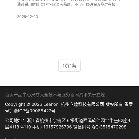
通过采用耐低温TFT-LCD液晶屏，不仅可以确保液晶屏在极...
2025-12-10
1页1条
首页
产品中心
尺寸大全
技术与服务
新闻资讯
关于立煌
Copyright © 2026 Leehon. 杭州立煌科技有限公司 版权所有 备案
号：
浙ICP备09088427号
公司地址：浙江省杭州市余杭区五常街道西溪软件园金牛座B2座4
层4118-4119 手机: 19157925796 微信同号 QQ:3518470298